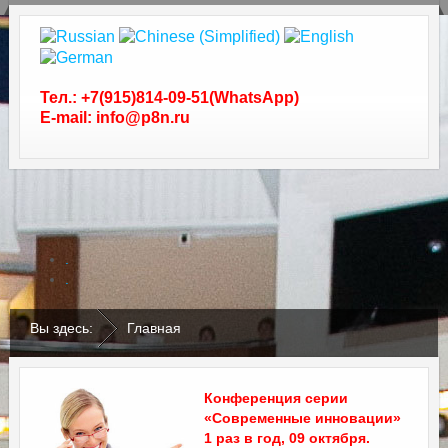
Тел.: +7(915)814-09-51(WhatsApp)
E-mail: info@p8n.ru
.
.
Вы здесь:
Главная
Конференция серии
«Современные инновации»
1 раз в год, 09 октября.