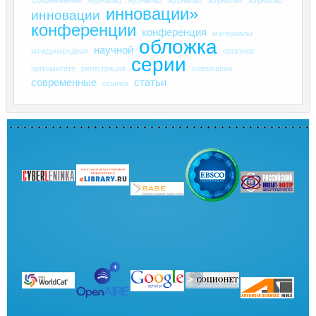
инновации»
инновации
конференции
конференция
материалы
обложка
научной
международная
оргвзнос
серии
оргкомитете
регистрация
совершена
современные
статьи
ссылки