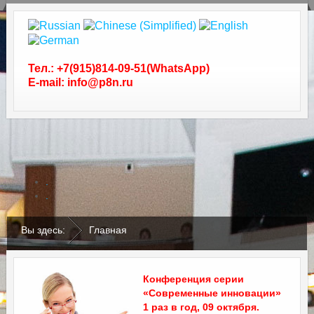
Тел.: +7(915)814-09-51(WhatsApp)
E-mail: info@p8n.ru
.
.
Вы здесь:
Главная
Конференция серии
«Современные инновации»
1 раз в год, 09 октября.