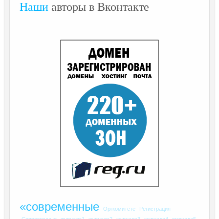
Наши
авторы в Вконтакте
«современные
Оргкомитете
Регистрация
Современные
журнала1
журнала2
журнала3
журнала4
журнала5