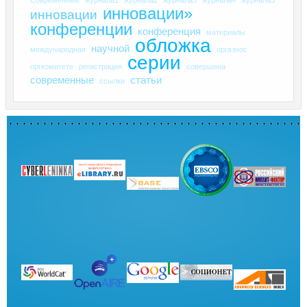
инновации»
инновации
конференции
конференция
материалы
обложка
научной
международная
оргвзнос
серии
оргкомитете
регистрация
совершена
современные
статьи
ссылки