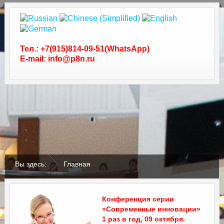
Тел.: +7(915)814-09-51(WhatsApp)
E-mail: info@p8n.ru
.
.
Вы здесь:
Главная
Конференция серии
«Современные инновации»
1 раз в год, 09 октября.