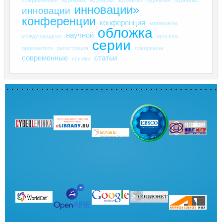
инновации»
инновации
конференции
конференция
материалы
обложка
научной
международная
оргвзнос
серии
оргкомитете
регистрация
совершена
современные
статьи
ссылки