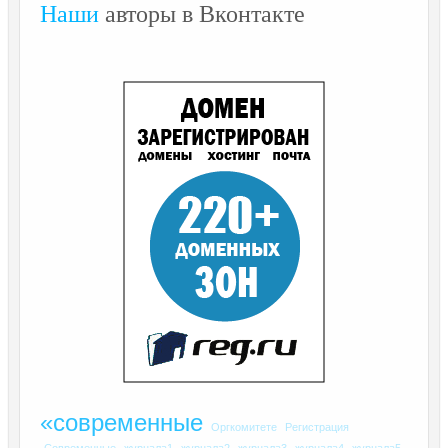
Наши
авторы в Вконтакте
«современные
Оргкомитете
Регистрация
Современные
журнала1
журнала2
журнала3
журнала4
журнала5