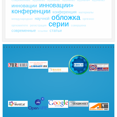
инновации»
инновации
конференции
конференция
материалы
обложка
научной
международная
оргвзнос
серии
оргкомитете
регистрация
совершена
современные
статьи
ссылки