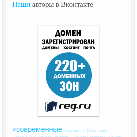
Наши
авторы в Вконтакте
«современные
Оргкомитете
Регистрация
Современные
журнала1
журнала2
журнала3
журнала4
журнала5