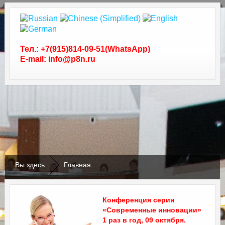
Тел.: +7(915)814-09-51(WhatsApp)
E-mail: info@p8n.ru
.
.
Вы здесь:
Главная
Конференция серии
«Современные инновации»
1 раз в год, 09 октября.