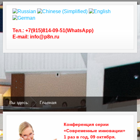
Тел.: +7(915)814-09-51(WhatsApp)
E-mail: info@p8n.ru
.
.
Вы здесь:
Главная
Конференция серии
«Современные инновации»
1 раз в год, 09 октября.