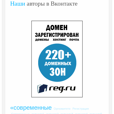
Наши
авторы в Вконтакте
«современные
Оргкомитете
Регистрация
Современные
журнала1
журнала2
журнала3
журнала4
журнала5