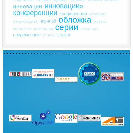
инновации»
инновации
конференции
конференция
материалы
обложка
научной
международная
оргвзнос
серии
оргкомитете
регистрация
совершена
современные
статьи
ссылки