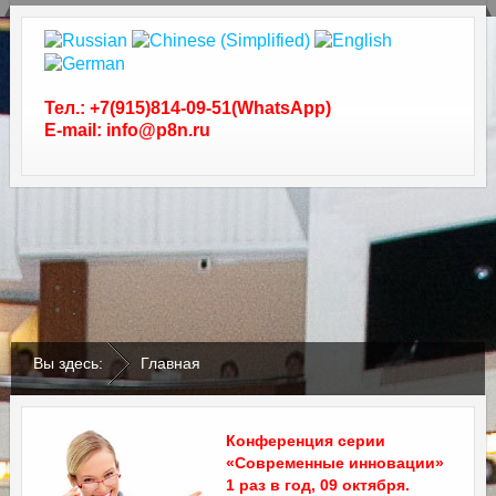
Тел.: +7(915)814-09-51(WhatsApp)
E-mail: info@p8n.ru
.
.
Вы здесь:
Главная
Конференция серии
«Современные инновации»
1 раз в год, 09 октября.