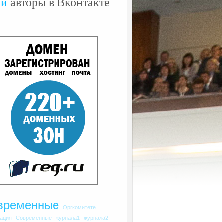
ши
авторы в Вконтакте
временные
Оргкомитете
рация
Современные
журнала1
журнала2