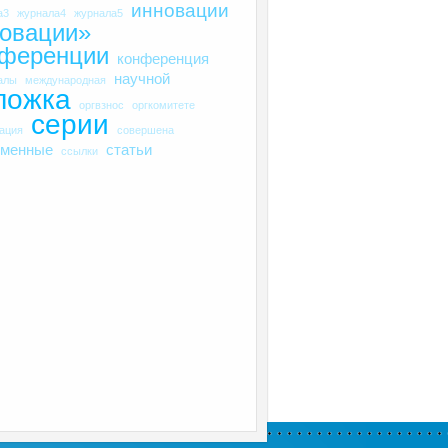
инновации
а3
журнала4
журнала5
овации»
нференции
конференция
научной
алы
международная
ложка
оргвзнос
оргкомитете
серии
рация
совершена
еменные
статьи
ссылки