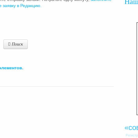
На
е заявку в Редакцию.
Поиск
элементов.
«со
Регист