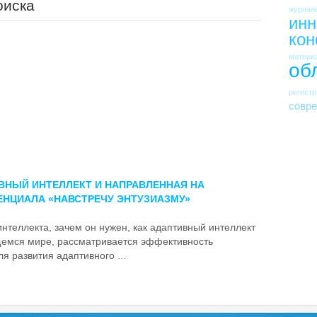
оиска
журнал
инн
ко
матери
об
регист
совр
ВНЫЙ
ИНТЕЛЛЕКТ И НАПРАВЛЕННАЯ НА
ЕНЦИАЛА «НАВСТРЕЧУ ЭНТУЗИАЗМУ»
 интеллекта, зачем он нужен, как
адаптивный
интеллект
емся мире, рассматривается эффективность
я развития адаптивного ...