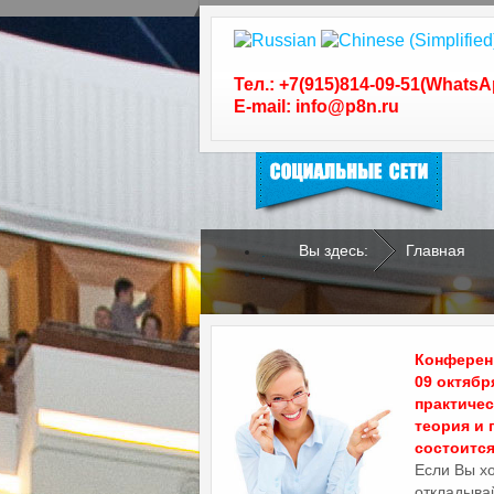
Следуйте за нами в
социальных сетях
Тел.: +7(915)814-09-51(WhatsA
E-mail: info@p8n.ru
Вы здесь:
Главная
.
.
Конференц
09 октябр
практиче
теория и 
состоится 
Если Вы х
откладывай