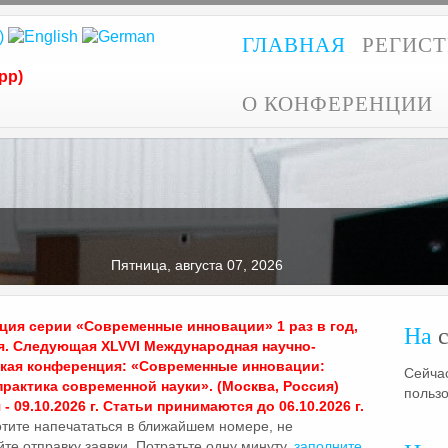
ГЛАВНАЯ
РЕГИС
pp)
О КОНФЕРЕНЦИИ
Пятница, августа 07, 2026
ия серии «Современные инновации» 1 раз в год,
На
с
я. Следующая XLVVI Международная научно-
ская конференция: «Современные инновации:
Сейчас
практика современной науки». (Москва, Россия)
польз
- 09.10.2026 г. Статьи принимаются до 06.10.2026 г.
отите напечататься в ближайшем номере, не
те отправку заявки. Потратьте одну минуту,
заполните