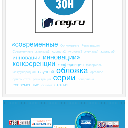
«современные
Оргкомитете
Регистрация
Современные
журнала1
журнала2
журнала3
журнала4
журнала5
инновации»
инновации
конференции
конференция
материалы
обложка
научной
международная
оргвзнос
серии
оргкомитете
регистрация
совершена
современные
статьи
ссылки