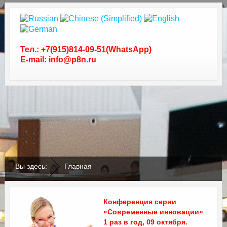
Тел.: +7(915)814-09-51(WhatsApp)
E-mail: info@p8n.ru
.
.
Вы здесь:
Главная
Конференция серии
«Современные инновации»
1 раз в год, 09 октября.