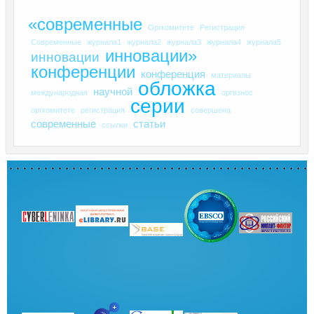
«современные
Оргкомитете
Регистрация
Современные
журнала1
журнала2
журнала3
журнала4
журнала5
инновации»
инновации
конференции
конференция
материалы
обложка
научной
международная
оргвзнос
серии
оргкомитете
регистрация
совершена
современные
статьи
ссылки