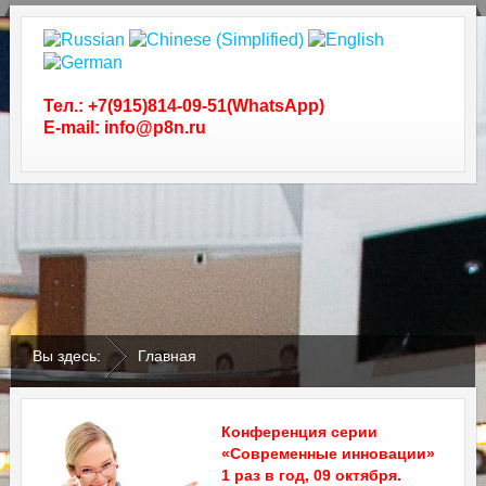
Тел.: +7(915)814-09-51(WhatsApp)
E-mail: info@p8n.ru
.
.
Вы здесь:
Главная
Конференция серии
«Современные инновации»
1 раз в год, 09 октября.