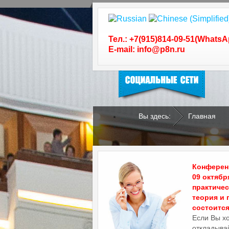
Следуйте за нами в
социальных сетях
Тел.: +7(915)814-09-51(WhatsA
E-mail: info@p8n.ru
Вы здесь:
Главная
.
.
Конференц
09 октябр
практиче
теория и 
состоится 
Если Вы х
откладывай