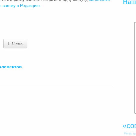
На
е заявку в Редакцию.
Поиск
элементов.
«со
Регист