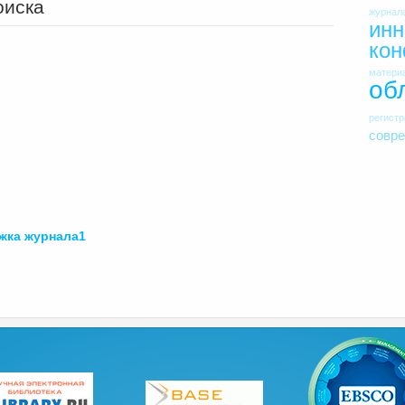
оиска
журнал
инн
ко
матери
об
регист
совр
ожка
журнала1