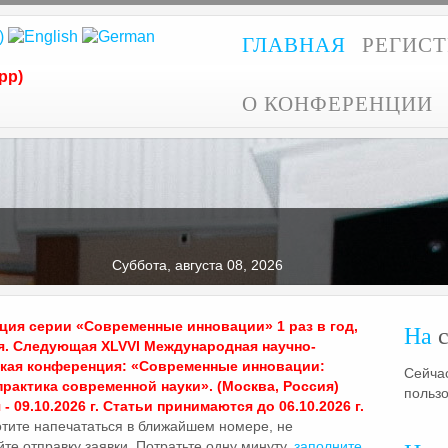
ГЛАВНАЯ
РЕГИС
pp)
О КОНФЕРЕНЦИИ
Суббота, августа 08, 2026
ия серии «Современные инновации» 1 раз в год,
На
с
я. Следующая XLVVI Международная научно-
ская конференция: «Современные инновации:
Сейчас
практика современной науки». (Москва, Россия)
польз
- 09.10.2026 г. Статьи принимаются до 06.10.2026 г.
отите напечататься в ближайшем номере, не
те отправку заявки. Потратьте одну минуту,
заполните