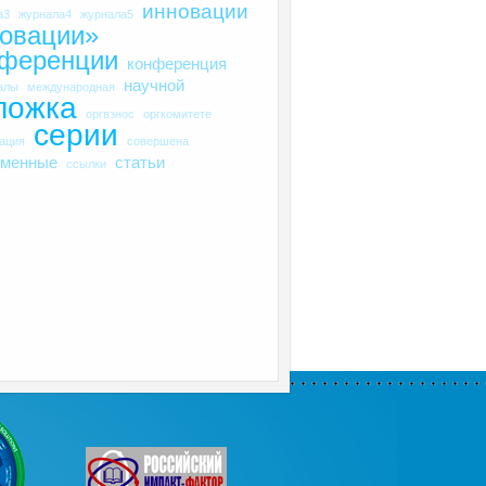
инновации
а3
журнала4
журнала5
овации»
нференции
конференция
научной
алы
международная
ложка
оргвзнос
оргкомитете
серии
рация
совершена
еменные
статьи
ссылки