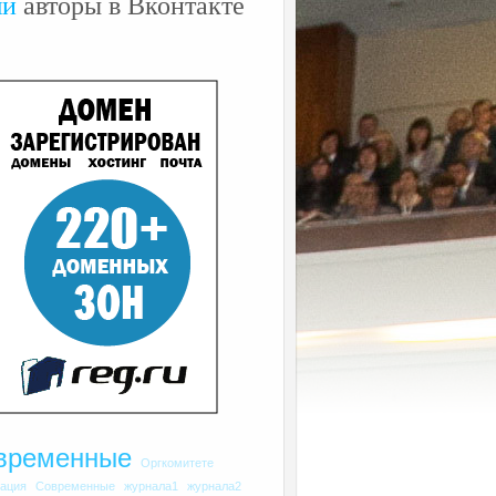
ши
авторы в Вконтакте
временные
Оргкомитете
рация
Современные
журнала1
журнала2