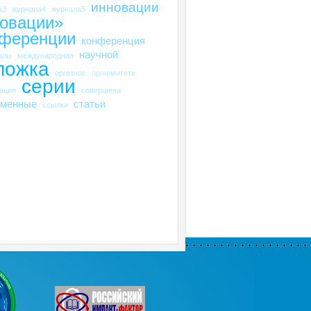
инновации
а3
журнала4
журнала5
овации»
нференции
конференция
научной
алы
международная
ложка
оргвзнос
оргкомитете
серии
рация
совершена
еменные
статьи
ссылки