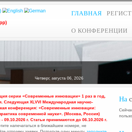
ГЛАВНАЯ
РЕГИС
pp)
О КОНФЕРЕНЦИИ
Четверг, августа 06, 2026
ия серии «Современные инновации» 1 раз в год,
На
с
я. Следующая XLVVI Международная научно-
ская конференция: «Современные инновации:
Сейчас
практика современной науки». (Москва, Россия)
польз
- 09.10.2026 г. Статьи принимаются до 06.10.2026 г.
отите напечататься в ближайшем номере, не
те отправку заявки. Потратьте одну минуту,
заполните