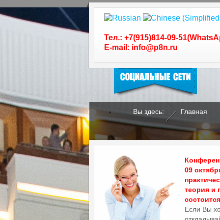
Следуйте за нами в
социальных сетях
Тел.: +7(915)814-09-51(WhatsA
E-mail: info@p8n.ru
Вы здесь:
Главная
.
.
Конференц
09 октябр
практиче
теория и 
состоится 
Если Вы х
откладывай