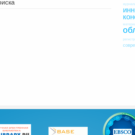
оиска
журнал
инн
ко
матери
об
регист
совр