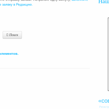
На
е заявку в Редакцию.
Поиск
элементов.
«со
Регист