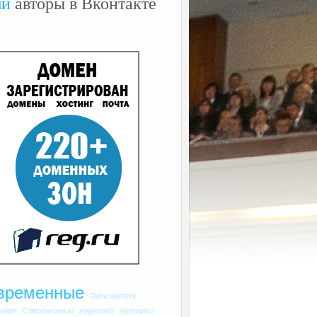
ши
авторы в Вконтакте
временные
Оргкомитете
рация
Современные
журнала1
журнала2