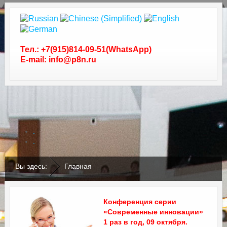
Тел.: +7(915)814-09-51(WhatsApp)
E-mail: info@p8n.ru
.
.
Вы здесь:
Главная
Конференция серии
«Современные инновации»
1 раз в год, 09 октября.