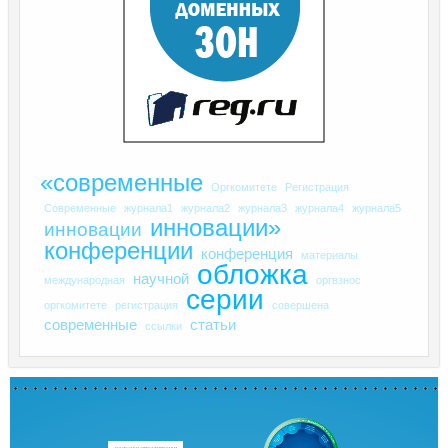
«современные
Оргкомитете
Регистрация
Современные
журнала1
журнала2
журнала3
журнала4
журнала5
инновации»
инновации
конференции
конференция
материалы
обложка
научной
международная
оргвзнос
серии
оргкомитете
регистрация
совершена
современные
статьи
ссылки