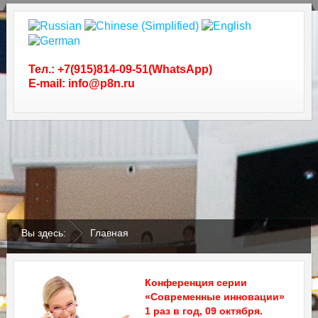
Тел.: +7(915)814-09-51(WhatsApp)
E-mail: info@p8n.ru
.
.
Вы здесь:
Главная
Конференция серии
«Современные инновации»
1 раз в год, 09 октября.