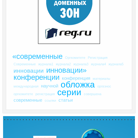
«современные
Оргкомитете
Регистрация
Современные
журнала1
журнала2
журнала3
журнала4
журнала5
инновации»
инновации
конференции
конференция
материалы
обложка
научной
международная
оргвзнос
серии
оргкомитете
регистрация
совершена
современные
статьи
ссылки