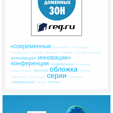
«современные
Оргкомитете
Регистрация
Современные
журнала1
журнала2
журнала3
журнала4
журнала5
инновации»
инновации
конференции
конференция
материалы
обложка
научной
международная
оргвзнос
серии
оргкомитете
регистрация
совершена
современные
статьи
ссылки