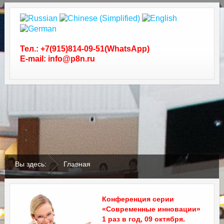
Тел.: +7(915)814-09-51(WhatsApp)
E-mail: info@p8n.ru
.
.
Вы здесь:
Главная
Конференция серии
«Современные инновации»
1 раз в год, 09 октября.