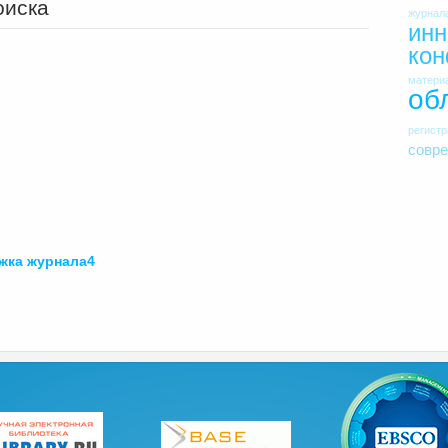
оиска
журнал
инн
ко
матери
об
регист
совр
ожка
журнала4