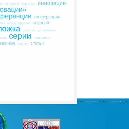
инновации
а3
журнала4
журнала5
овации»
нференции
конференция
научной
алы
международная
ложка
оргвзнос
оргкомитете
серии
рация
совершена
еменные
статьи
ссылки