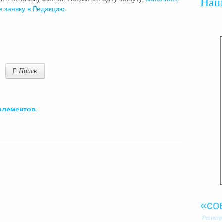
На
е заявку в Редакцию.
Поиск
элементов.
«со
Регист