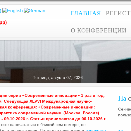
ГЛАВНАЯ
РЕГИС
pp)
О КОНФЕРЕНЦИИ
Пятница, августа 07, 2026
ия серии «Современные инновации» 1 раз в год,
На
с
я. Следующая XLVVI Международная научно-
ская конференция: «Современные инновации:
Сейчас
практика современной науки». (Москва, Россия)
польз
- 09.10.2026 г. Статьи принимаются до 06.10.2026 г.
отите напечататься в ближайшем номере, не
те отправку заявки. Потратьте одну минуту,
заполните