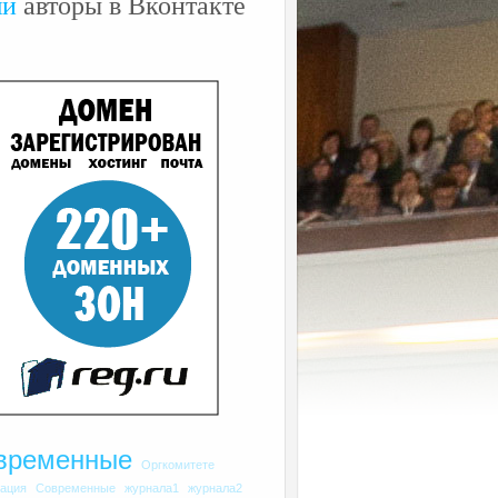
ши
авторы в Вконтакте
временные
Оргкомитете
рация
Современные
журнала1
журнала2