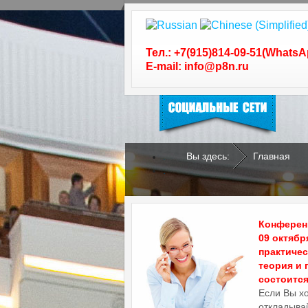
Следуйте за нами в
социальных сетях
Тел.: +7(915)814-09-51(WhatsA
E-mail: info@p8n.ru
Вы здесь:
Главная
.
.
Конференц
09 октябр
практиче
теория и 
состоится 
Если Вы х
откладывай