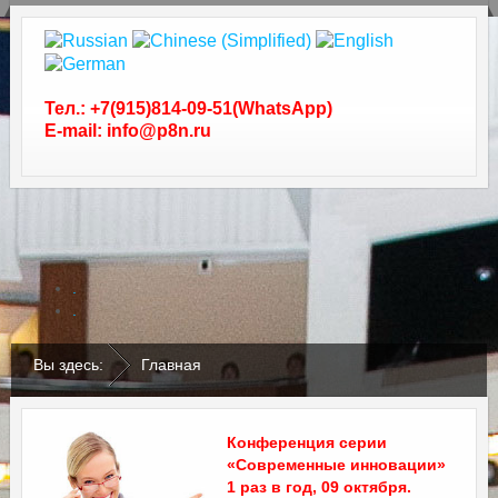
Тел.: +7(915)814-09-51(WhatsApp)
E-mail: info@p8n.ru
.
.
Вы здесь:
Главная
Конференция серии
«Современные инновации»
1 раз в год, 09 октября.