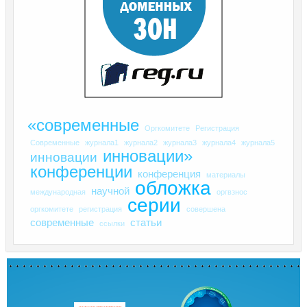
«современные
Оргкомитете
Регистрация
Современные
журнала1
журнала2
журнала3
журнала4
журнала5
инновации»
инновации
конференции
конференция
материалы
обложка
научной
международная
оргвзнос
серии
оргкомитете
регистрация
совершена
современные
статьи
ссылки