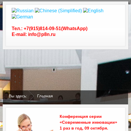
Тел.: +7(915)814-09-51(WhatsApp)
E-mail: info@p8n.ru
.
.
Вы здесь:
Главная
Конференция серии
«Современные инновации»
1 раз в год, 09 октября.