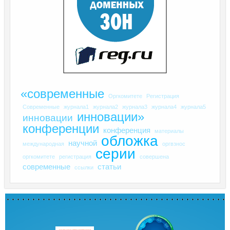
«современные
Оргкомитете
Регистрация
Современные
журнала1
журнала2
журнала3
журнала4
журнала5
инновации»
инновации
конференции
конференция
материалы
обложка
научной
международная
оргвзнос
серии
оргкомитете
регистрация
совершена
современные
статьи
ссылки