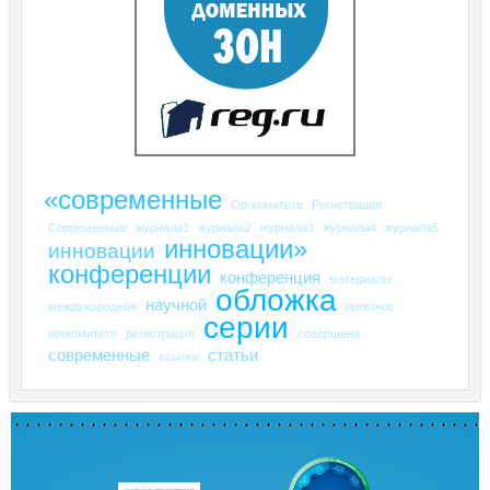
«современные
Оргкомитете
Регистрация
Современные
журнала1
журнала2
журнала3
журнала4
журнала5
инновации»
инновации
конференции
конференция
материалы
обложка
научной
международная
оргвзнос
серии
оргкомитете
регистрация
совершена
современные
статьи
ссылки