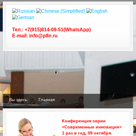
Тел.: +7(915)814-09-51(WhatsApp)
E-mail: info@p8n.ru
.
.
Вы здесь:
Главная
Конференция серии
«Современные инновации»
1 раз в год, 09 октября.