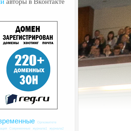
ши
авторы в Вконтакте
временные
Оргкомитете
рация
Современные
журнала1
журнала2