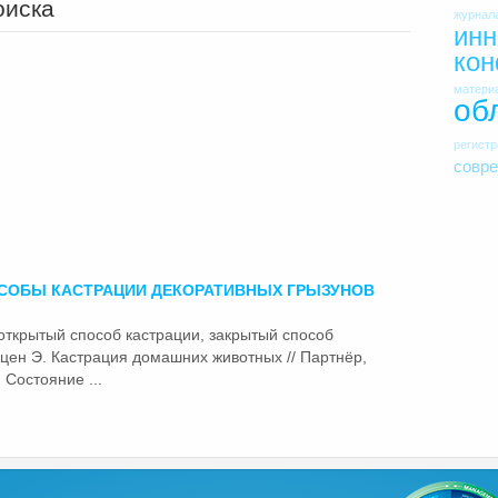
оиска
журнал
инн
ко
матери
об
регист
совр
СОБЫ КАСТРАЦИИ ДЕКОРАТИВНЫХ ГРЫЗУНОВ
 открытый способ кастрации,
закрытый
способ
цен Э. Кастрация домашних животных // Партнёр,
 Состояние ...