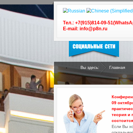
Следуйте за нами в
социальных сетях
Тел.: +7(915)814-09-51(WhatsA
E-mail: info@p8n.ru
Вы здесь:
Главная
.
.
Конференц
09 октябр
практиче
теория и 
состоится 
Если Вы х
откладывай