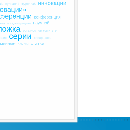
инновации
а3
журнала4
журнала5
овации»
нференции
конференция
научной
алы
международная
ложка
оргвзнос
оргкомитете
серии
рация
совершена
еменные
статьи
ссылки