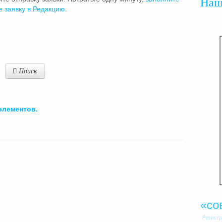
На
е заявку в Редакцию.
Поиск
элементов.
«со
Регист