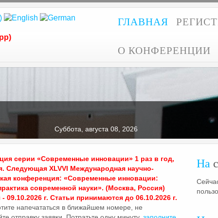
ГЛАВНАЯ
РЕГИС
pp)
О КОНФЕРЕНЦИИ
Суббота, августа 08, 2026
ия серии «Современные инновации» 1 раз в год,
На
с
я. Следующая XLVVI Международная научно-
ская конференция: «Современные инновации:
Сейчас
практика современной науки». (Москва, Россия)
польз
- 09.10.2026 г. Статьи принимаются до 06.10.2026 г.
отите напечататься в ближайшем номере, не
те отправку заявки. Потратьте одну минуту,
заполните