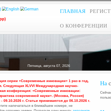
ГЛАВНАЯ
РЕГИС
pp)
О КОНФЕРЕНЦИИ
Пятница, августа 07, 2026
ия серии «Современные инновации» 1 раз в год,
На
с
я. Следующая XLVVI Международная научно-
ская конференция: «Современные инновации:
Сейчас
практика современной науки». (Москва, Россия)
польз
- 09.10.2026 г. Статьи принимаются до 06.10.2026 г.
отите напечататься в ближайшем номере, не
те отправку заявки. Потратьте одну минуту,
заполните