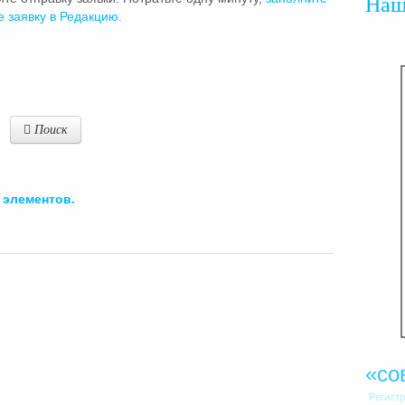
На
е заявку в Редакцию.
Поиск
элементов.
«со
Регист