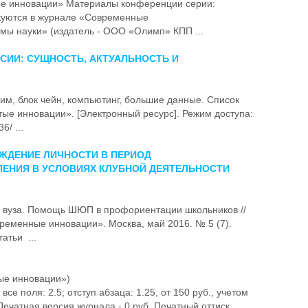
ые
инновации»
Материалы конференции серии:
куются в журнале «Современные
мы науки» (издатель - ООО «Олимп» КПП ...
СИИ: СУЩНОСТЬ, АКТУАЛЬНОСТЬ И
рим, блок чейн, компьютинг, большие данные. Список
ытые
инновации»
. [Электронный ресурс]. Режим доступа:
6/ ...
ЖДЕНИЕ ЛИЧНОСТИ В ПЕРИОД
ЕНИЯ В УСЛОВИЯХ КЛУБНОЙ ДЕЯТЕЛЬНОСТИ
зе вуза. Помощь ШЮП в профориентации школьников //
овременные
инновации»
. Москва, май 2016. № 5 (7).
атьи ...
ые инновации»)
 все поля: 2.5; отступ абзаца: 1.25, от 150 руб., учетом
. Печатная версия журнала - 0 руб. Печатный оттиск