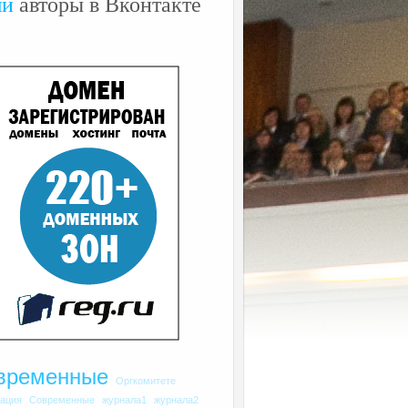
ши
авторы в Вконтакте
временные
Оргкомитете
рация
Современные
журнала1
журнала2