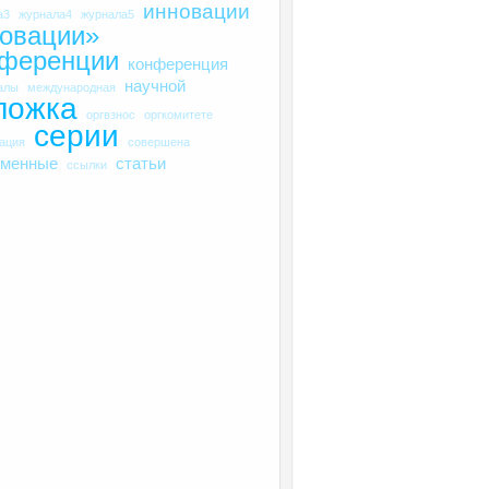
инновации
а3
журнала4
журнала5
овации»
нференции
конференция
научной
алы
международная
ложка
оргвзнос
оргкомитете
серии
рация
совершена
еменные
статьи
ссылки