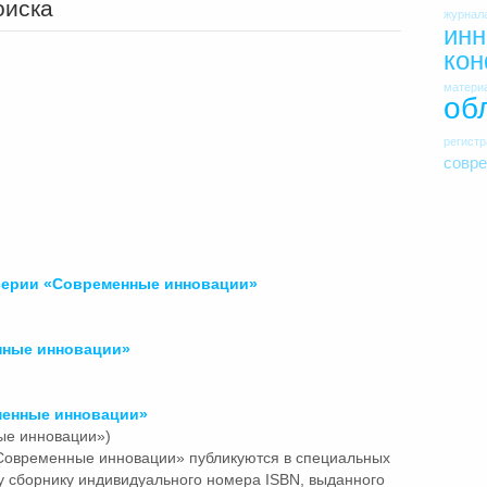
оиска
журнал
инн
ко
матери
об
регист
совр
 серии «Современные
инновации»
нные
инновации»
менные
инновации»
ые инновации»)
«Современные
инновации»
публикуются в специальных
у сборнику индивидуального номера ISBN, выданного