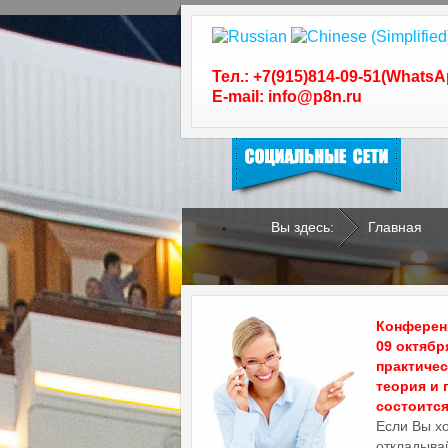
Следуйте за нами в
социальных сетях
Тел.: +7(915)814-09-51(WhatsA
E-mail: info@p8n.ru
Вы здесь:
Главная
.
.
Конференц
09 октябр
практиче
теория и 
состоится 
Если Вы х
откладывай