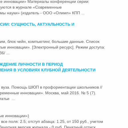
ые
инновации»
Материалы конференции серии:
куются в журнале «Современные
мы науки» (издатель - ООО «Олимп» КПП ...
СИИ: СУЩНОСТЬ, АКТУАЛЬНОСТЬ И
рим, блок чейн, компьютинг, большие данные. Список
ытые
инновации»
. [Электронный ресурс]. Режим доступа:
6/ ...
ЖДЕНИЕ ЛИЧНОСТИ В ПЕРИОД
ЕНИЯ В УСЛОВИЯХ КЛУБНОЙ ДЕЯТЕЛЬНОСТИ
зе вуза. Помощь ШЮП в профориентации школьников //
овременные
инновации»
. Москва, май 2016. № 5 (7).
атьи ...
ые инновации»)
 все поля: 2.5; отступ абзаца: 1.25, от 150 руб., учетом
. Печатная версия журнала - 0 руб. Печатный оттиск