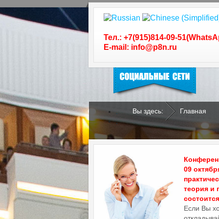
Следуйте за нами в
социальных сетях
Тел.: +7(915)814-09-51(WhatsA
E-mail: info@p8n.ru
Вы здесь:
Главная
.
.
Конференц
09 октябр
практиче
теория и 
состоится 
Если Вы х
откладывай