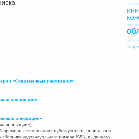
оиска
журнал
инн
ко
матери
об
регист
совр
 серии «Современные
инновации»
нные
инновации»
менные
инновации»
ые инновации»)
«Современные
инновации»
публикуются в специальных
у сборнику индивидуального номера ISBN, выданного