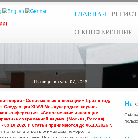
ГЛАВНАЯ
РЕГИС
pp)
О КОНФЕРЕНЦИИ
Пятница, августа 07, 2026
ия серии «Современные инновации» 1 раз в год,
На
с
я. Следующая XLVVI Международная научно-
ская конференция: «Современные инновации:
Сейчас
практика современной науки». (Москва, Россия)
польз
- 09.10.2026 г. Статьи принимаются до 06.10.2026 г.
отите напечататься в ближайшем номере, не
те отправку заявки. Потратьте одну минуту,
заполните