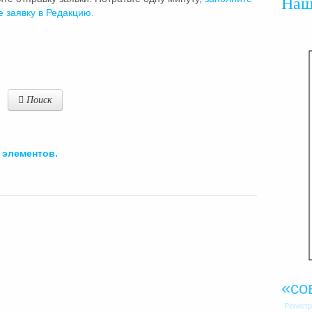
На
е заявку в Редакцию.
Поиск
элементов.
«со
Регист