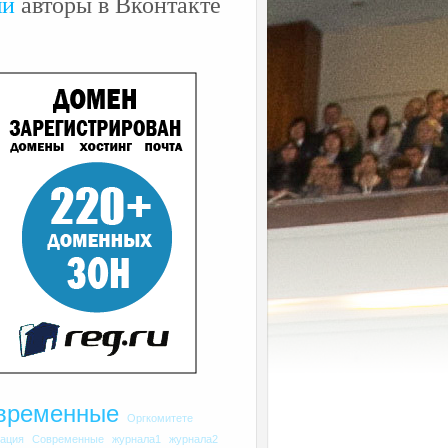
ши
авторы в Вконтакте
временные
Оргкомитете
рация
Современные
журнала1
журнала2