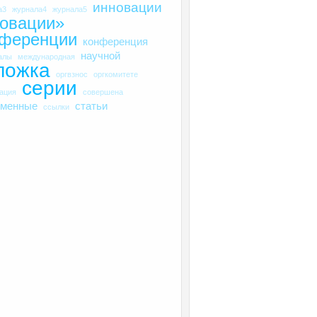
инновации
а3
журнала4
журнала5
овации»
нференции
конференция
научной
алы
международная
ложка
оргвзнос
оргкомитете
серии
рация
совершена
еменные
статьи
ссылки