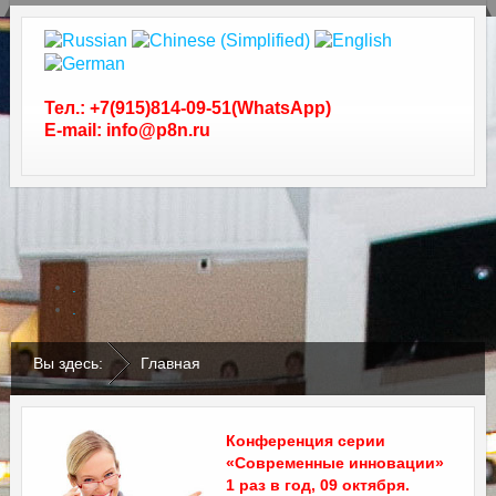
Тел.: +7(915)814-09-51(WhatsApp)
E-mail: info@p8n.ru
.
.
Вы здесь:
Главная
Конференция серии
«Современные инновации»
1 раз в год, 09 октября.