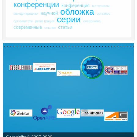
конференции
конференция
материалы
обложка
научной
международная
оргвзнос
серии
оргкомитете
регистрация
совершена
современные
статьи
ссылки
Copyrigiht © 2007-
2026