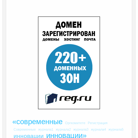
«современные
Оргкомитете
Регистрация
Современные
журнала1
журнала2
журнала3
журнала4
журнала5
инновации»
инновации