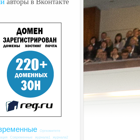
ши
авторы в Вконтакте
временные
Оргкомитете
рация
Современные
журнала1
журнала2