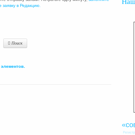
На
е заявку в Редакцию.
Поиск
элементов.
«со
Регист