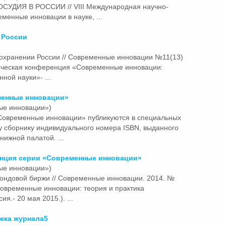
УДИЯ В РОССИИ // VIII Международная научно-
менные инновации в науке, ...
 России
охранении России // Современные инновации №11(13)
тическая конференция «Современные инновации:
ной науки»- ...
менные
инновации
»
ые инновации»)
«Современные
инновации
» публикуются в специальных
у сборнику индивидуального номера ISBN, выданного
нижной палатой. ...
енция серии «Современные
инновации
»
ые инновации»)
 фондовой биржи // Современные
инновации
. 2014. №
«Современные инновации: теория и практика
я.- 20 мая 2015.). ...
ка журнала5