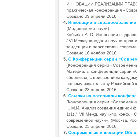
ИННОВАЦИИ
РЕАЛИЗАЦИИ ПРАВОС
практическая конференция «Совре
Создано 09 апреля 2018
4.
Инновации
в здравоохранении
(Медицинские науки)
Кобылат А. О.
Инновации
в здраво
/ VI Международная научно-прак
тенденции и перспективы современ
Создано 16 ноября 2016
5.
О Конференции серии «Совре
(Конференция серии «Современн
Материалы конференции серии 
сборниках, с присвоением каждом
нашему издательству Российской к
Создано 23 апреля 2016
6.
Ссылки на материалы конфер
(Конференция серии «Современн
... М.И. Анализ создания единой
1(1) / VII Межд. науч.-пр. конф. 
современной науки». (Москва. Росси
Создано 23 апреля 2016
7.
Современные
инновации
Облож