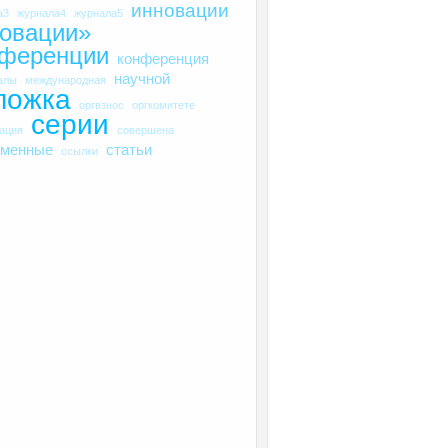
инновации
а3
журнала4
журнала5
овации»
нференции
конференция
научной
алы
международная
ложка
оргвзнос
оргкомитете
серии
рация
совершена
еменные
статьи
ссылки