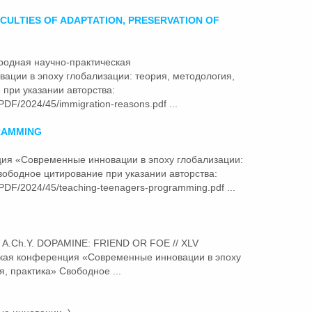
ICULTIES OF ADAPTATION, PRESERVATION OF
ародная научно-практическая
вации
в эпоху глобализации: теория, методология,
при указании авторства:
PDF/2024/45/immigration-reasons.pdf ...
RAMMING
енция «Современные
инновации
в эпоху глобализации:
вободное цитирование при указании авторства:
/PDF/2024/45/teaching-teenagers-programming.pdf ...
m A.Ch.Y. DOPAMINE: FRIEND OR FOE // XLV
ская конференция «Современные
инновации
в эпоху
, практика» Свободное ...