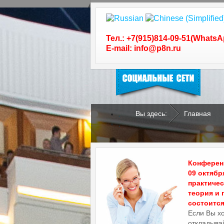
Следуйте за нами в
социальных сетях
Тел.: +7(915)814-09-51(WhatsA
E-mail: info@p8n.ru
Вы здесь:
Главная
.
.
Конференц
09 октябр
практиче
теория и 
состоится 
Если Вы х
откладывай