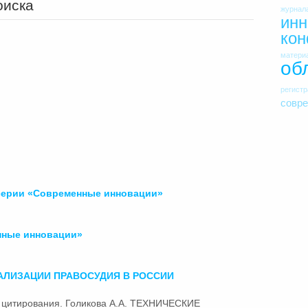
оиска
журнал
инн
ко
матери
об
регист
совр
 серии «Современные
инновации
»
нные
инновации
»
АЛИЗАЦИИ ПРАВОСУДИЯ В РОССИИ
ля цитирования. Голикова А.А. ТЕХНИЧЕСКИЕ