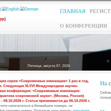
ГЛАВНАЯ
РЕГИС
pp)
О КОНФЕРЕНЦИИ
Пятница, августа 07, 2026
ия серии «Современные инновации» 1 раз в год,
На
с
я. Следующая XLVVI Международная научно-
ская конференция: «Современные инновации:
Сейчас
практика современной науки». (Москва, Россия)
польз
- 09.10.2026 г. Статьи принимаются до 06.10.2026 г.
отите напечататься в ближайшем номере, не
те отправку заявки. Потратьте одну минуту,
заполните