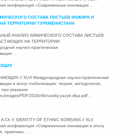
ская конференция «Современные
инновации
...
МИЧЕСКОГО СОСТАВА ЛИСТЬЕВ ИНЖИРА И
НА ТЕРРИТОРИИ ТУРКМЕНИСТАНА
НИТЕЛЬНЫЙ АНАЛИЗ ХИМИЧЕСКОГО СОСТАВА ЛИСТЬЕВ
РАСТАЮЩИХ НА ТЕРРИТОРИИ
одная научно-практическая
вации
...
АЮЩИХ
НАЮЩИХ // XLVI Международная научно-практическая
вации
в эпоху глобализации: теория, методология,
 при указании
ru/images/PDF/2024/46/russkij-yazyk-dlya.pdf ...
m A.Ch.Y. IDENTITY OF ETHNIC KOREANS // XLV
ская конференция «Современные
инновации
в эпоху
, практика» ...