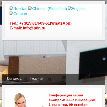
Тел.: +7(915)814-09-51(WhatsApp)
E-mail: info@p8n.ru
.
.
Вы здесь:
Главная
Конференция серии
«Современные инновации»
1 раз в год, 09 октября.