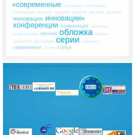
«современные
Оргкомитете
Регистрация
Современные
журнала1
журнала2
журнала3
журнала4
журнала5
инновации»
инновации
конференции
конференция
материалы
обложка
научной
международная
оргвзнос
серии
оргкомитете
регистрация
совершена
современные
статьи
ссылки