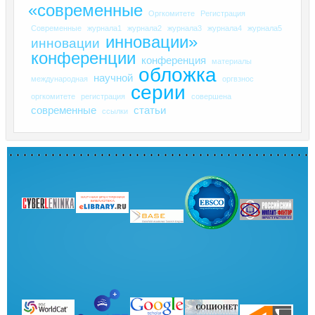
«современные
Оргкомитете
Регистрация
Современные
журнала1
журнала2
журнала3
журнала4
журнала5
инновации»
инновации
конференции
конференция
материалы
обложка
научной
международная
оргвзнос
серии
оргкомитете
регистрация
совершена
современные
статьи
ссылки