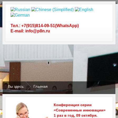
Тел.: +7(915)814-09-51(WhatsApp)
E-mail: info@p8n.ru
.
.
Вы здесь:
Главная
Конференция серии
«Современные инновации»
1 раз в год, 09 октября.