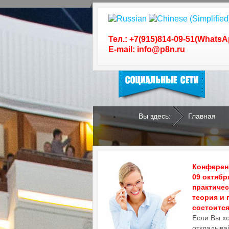
Следуйте за нами в
социальных сетях
Тел.: +7(915)814-09-51(WhatsA
E-mail: info@p8n.ru
Вы здесь:
Главная
.
.
Конференц
09 октябр
практиче
теория и 
состоится 
Если Вы х
откладывай