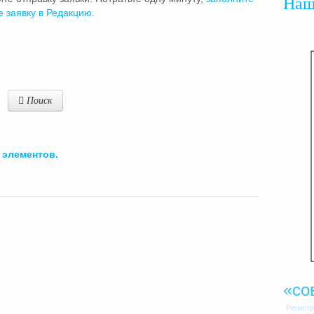
На
е заявку в Редакцию.
Поиск
элементов.
«со
Регист