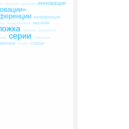
инновации
а3
журнала4
журнала5
овации»
нференции
конференция
научной
алы
международная
ложка
оргвзнос
оргкомитете
серии
рация
совершена
еменные
статьи
ссылки