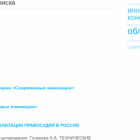
оиска
журнал
инн
ко
матери
об
регист
совр
 серии «Современные
инновации
»
нные
инновации
»
АЛИЗАЦИИ ПРАВОСУДИЯ В РОССИИ
ля цитирования. Голикова А.А. ТЕХНИЧЕСКИЕ