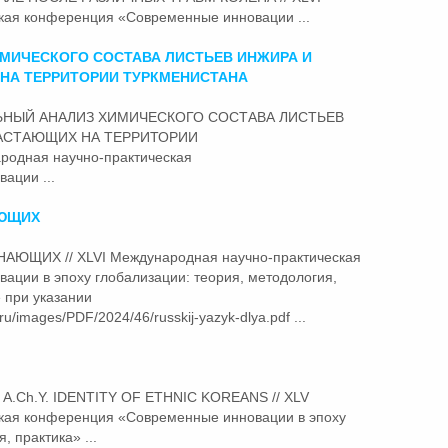
ская конференция «Современные
инновации
...
МИЧЕСКОГО СОСТАВА ЛИСТЬЕВ ИНЖИРА И
НА ТЕРРИТОРИИ ТУРКМЕНИСТАНА
НИТЕЛЬНЫЙ АНАЛИЗ ХИМИЧЕСКОГО СОСТАВА ЛИСТЬЕВ
РАСТАЮЩИХ НА ТЕРРИТОРИИ
одная научно-практическая
вации
...
АЮЩИХ
НАЮЩИХ // XLVI Международная научно-практическая
вации
в эпоху глобализации: теория, методология,
 при указании
ru/images/PDF/2024/46/russkij-yazyk-dlya.pdf ...
m A.Ch.Y. IDENTITY OF ETHNIC KOREANS // XLV
ская конференция «Современные
инновации
в эпоху
, практика» ...