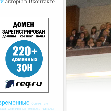
ши
авторы в Вконтакте
временные
Оргкомитете
рация
Современные
журнала1
журнала2