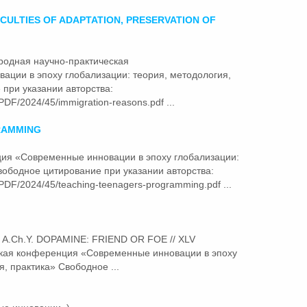
ICULTIES OF ADAPTATION, PRESERVATION OF
ародная научно-практическая
вации
в эпоху глобализации: теория, методология,
при указании авторства:
PDF/2024/45/immigration-reasons.pdf ...
RAMMING
енция «Современные
инновации
в эпоху глобализации:
вободное цитирование при указании авторства:
/PDF/2024/45/teaching-teenagers-programming.pdf ...
m A.Ch.Y. DOPAMINE: FRIEND OR FOE // XLV
ская конференция «Современные
инновации
в эпоху
, практика» Свободное ...