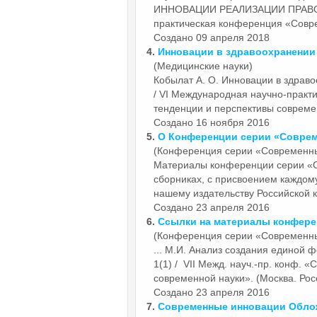
ИННОВАЦИИ
РЕАЛИЗАЦИИ ПРАВОС
практическая конференция «Совре
Создано 09 апреля 2018
4.
Инновации
в здравоохранении
(Медицинские науки)
Кобылат А. О.
Инновации
в здраво
/ VI Международная научно-прак
тенденции и перспективы современ
Создано 16 ноября 2016
5.
О Конференции серии «Совре
(Конференция серии «Современн
Материалы конференции серии 
сборниках, с присвоением каждом
нашему издательству Российской к
Создано 23 апреля 2016
6.
Ссылки на материалы конфер
(Конференция серии «Современн
... М.И. Анализ создания единой
1(1) / VII Межд. науч.-пр. конф. 
современной науки». (Москва. Росси
Создано 23 апреля 2016
7.
Современные
инновации
Облож