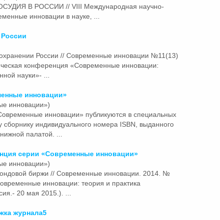
УДИЯ В РОССИИ // VIII Международная научно-
менные инновации в науке, ...
 России
охранении России // Современные инновации №11(13)
тическая конференция «Современные инновации:
ной науки»- ...
менные
инновации
»
ые инновации»)
«Современные
инновации
» публикуются в специальных
у сборнику индивидуального номера ISBN, выданного
нижной палатой. ...
енция серии «Современные
инновации
»
ые инновации»)
 фондовой биржи // Современные
инновации
. 2014. №
«Современные инновации: теория и практика
я.- 20 мая 2015.). ...
ка журнала5