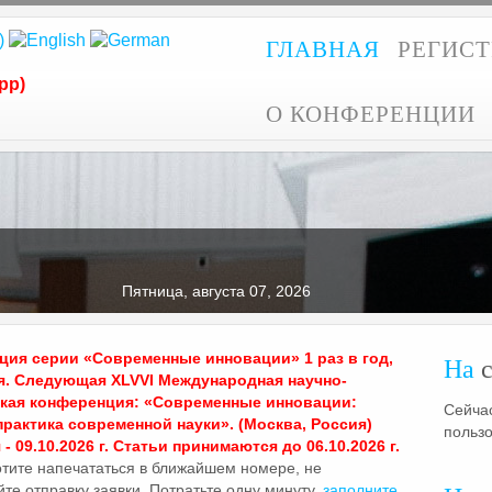
ГЛАВНАЯ
РЕГИС
pp)
О КОНФЕРЕНЦИИ
Пятница, августа 07, 2026
ия серии «Современные инновации» 1 раз в год,
На
с
я. Следующая XLVVI Международная научно-
ская конференция: «Современные инновации:
Сейчас
практика современной науки». (Москва, Россия)
польз
- 09.10.2026 г. Статьи принимаются до 06.10.2026 г.
отите напечататься в ближайшем номере, не
те отправку заявки. Потратьте одну минуту,
заполните