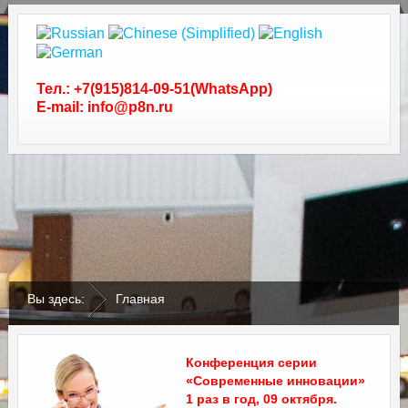
Тел.: +7(915)814-09-51(WhatsApp)
E-mail: info@p8n.ru
.
.
Вы здесь:
Главная
Конференция серии
«Современные инновации»
1 раз в год, 09 октября.