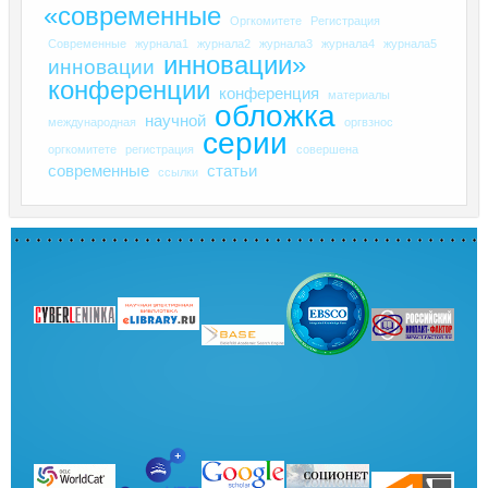
«современные
Оргкомитете
Регистрация
Современные
журнала1
журнала2
журнала3
журнала4
журнала5
инновации»
инновации
конференции
конференция
материалы
обложка
научной
международная
оргвзнос
серии
оргкомитете
регистрация
совершена
современные
статьи
ссылки