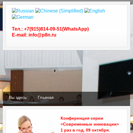
Тел.: +7(915)814-09-51(WhatsApp)
E-mail: info@p8n.ru
.
.
Вы здесь:
Главная
Конференция серии
«Современные инновации»
1 раз в год, 09 октября.