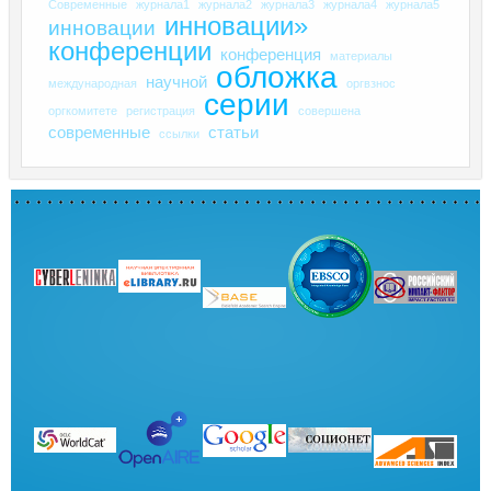
Современные
журнала1
журнала2
журнала3
журнала4
журнала5
инновации»
инновации
конференции
конференция
материалы
обложка
научной
международная
оргвзнос
серии
оргкомитете
регистрация
совершена
современные
статьи
ссылки