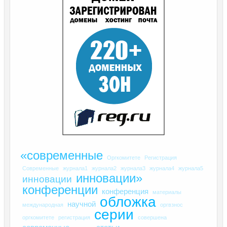
«современные
Оргкомитете
Регистрация
Современные
журнала1
журнала2
журнала3
журнала4
журнала5
инновации»
инновации
конференции
конференция
материалы
обложка
научной
международная
оргвзнос
серии
оргкомитете
регистрация
совершена