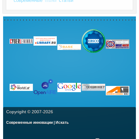
современные
статьи
ссылки
Copyrigiht © 2007-
2026
Современные инновации | Искать