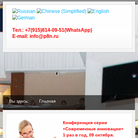
Тел.: +7(915)814-09-51(WhatsApp)
E-mail: info@p8n.ru
.
.
Вы здесь:
Главная
Конференция серии
«Современные инновации»
1 раз в год, 09 октября.