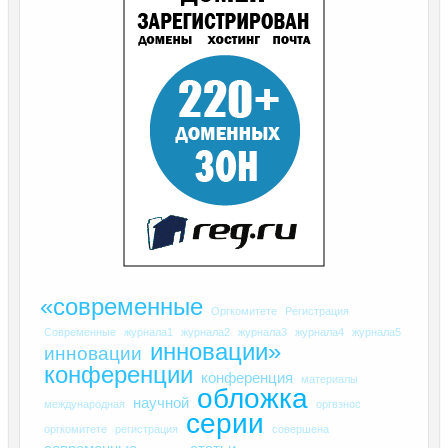
«современные
Оргкомитете
Регистрация
Современные
журнала1
журнала2
журнала3
журнала4
журнала5
инновации»
инновации
конференции
конференция
материалы
обложка
научной
международная
оргвзнос
серии
оргкомитете
регистрация
совершена