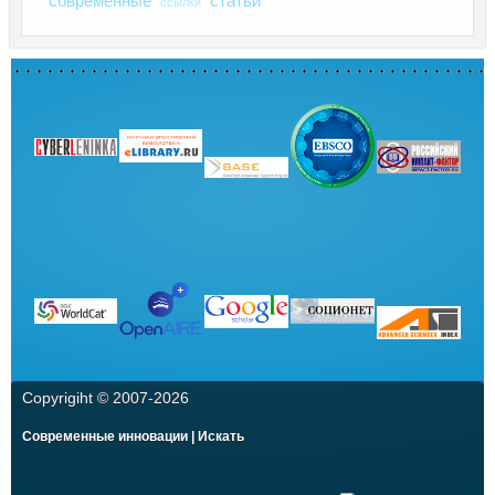
современные
статьи
ссылки
Copyrigiht © 2007-
2026
Современные инновации | Искать