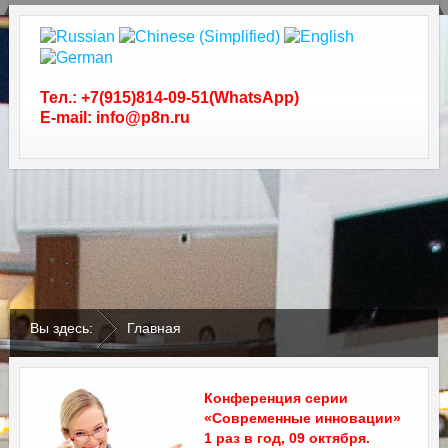
Тел.: +7(915)814-09-51(WhatsApp)
E-mail: info@p8n.ru
.
.
Вы здесь:
Главная
Конференция серии
«Современные инновации»
1 раз в год, 09 октября.