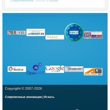
современные
статьи
ссылки
Copyrigiht © 2007-
2026
Современные инновации | Искать