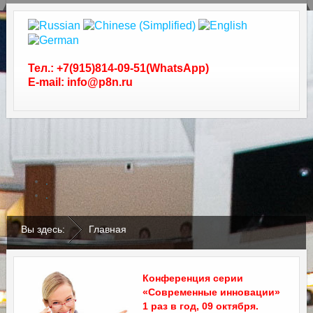
Тел.: +7(915)814-09-51(WhatsApp)
E-mail: info@p8n.ru
.
.
Вы здесь:
Главная
Конференция серии
«Современные инновации»
1 раз в год, 09 октября.