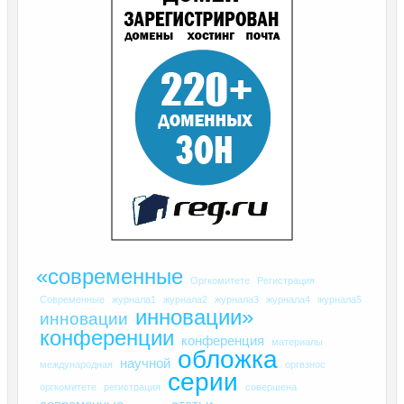
«современные
Оргкомитете
Регистрация
Современные
журнала1
журнала2
журнала3
журнала4
журнала5
инновации»
инновации
конференции
конференция
материалы
обложка
научной
международная
оргвзнос
серии
оргкомитете
регистрация
совершена