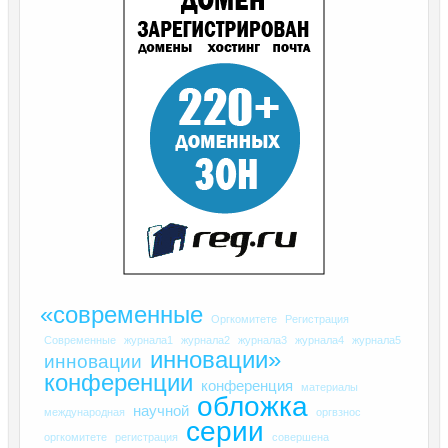
«современные
Оргкомитете
Регистрация
Современные
журнала1
журнала2
журнала3
журнала4
журнала5
инновации»
инновации
конференции
конференция
материалы
обложка
научной
международная
оргвзнос
серии
оргкомитете
регистрация
совершена