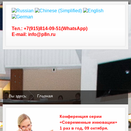
Тел.: +7(915)814-09-51(WhatsApp)
E-mail: info@p8n.ru
.
.
Вы здесь:
Главная
Конференция серии
«Современные инновации»
1 раз в год, 09 октября.