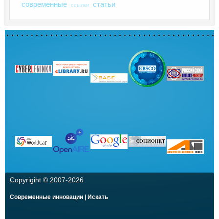
современные
статьи
ссылки
Copyrigiht © 2007-
2026
Современные инновации | Искать