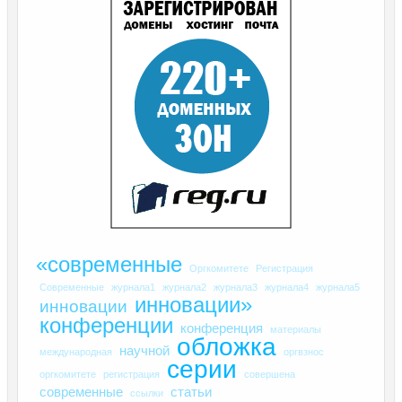
«современные
Оргкомитете
Регистрация
Современные
журнала1
журнала2
журнала3
журнала4
журнала5
инновации»
инновации
конференции
конференция
материалы
обложка
научной
международная
оргвзнос
серии
оргкомитете
регистрация
совершена
современные
статьи
ссылки