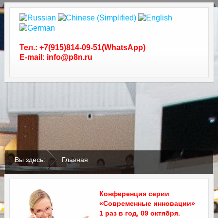
Тел.: +7(915)814-09-51(WhatsApp)
E-mail: info@p8n.ru
.
.
Вы здесь:
Главная
Конференция серии
«Современные инновации»
1 раз в год, 09 октября.