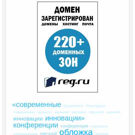
«современные
Оргкомитете
Регистрация
Современные
журнала1
журнала2
журнала3
журнала4
журнала5
инновации»
инновации
конференции
конференция
материалы
обложка
научной
международная
оргвзнос