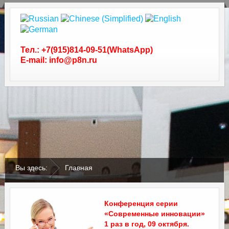
Тел.: +7(915)814-09-51(WhatsApp)
E-mail: info@p8n.ru
.
.
Вы здесь:
Главная
Конференция серии
«Современные инновации»
1 раз в год, 09 октября.