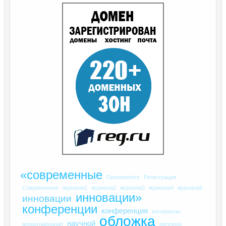
«современные
Оргкомитете
Регистрация
Современные
журнала1
журнала2
журнала3
журнала4
журнала5
инновации»
инновации
конференции
конференция
материалы
обложка
научной
международная
оргвзнос