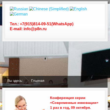
Тел.: +7(915)814-09-51(WhatsApp)
E-mail: info@p8n.ru
.
.
Вы здесь:
Главная
Конференция серии
«Современные инновации»
1 раз в год, 09 октября.