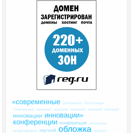
«современные
Оргкомитете
Регистрация
Современные
журнала1
журнала2
журнала3
журнала4
журнала5
инновации»
инновации
конференции
конференция
материалы
обложка
научной
международная
оргвзнос