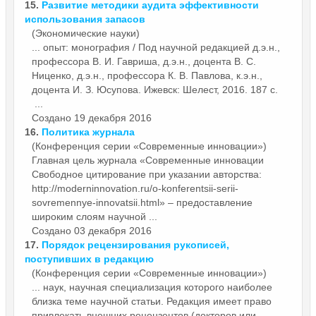
15.
Развитие методики аудита эффективности
использования запасов
(Экономические науки)
... опыт: монография / Под
научной
редакцией д.э.н.,
профессора В. И. Гавриша, д.э.н., доцента В. С.
Ниценко, д.э.н., профессора К. В. Павлова, к.э.н.,
доцента И. З. Юсупова. Ижевск: Шелест, 2016. 187 с.
...
Создано 19 декабря 2016
16.
Политика журнала
(Конференция серии «Современные инновации»)
Главная цель журнала «Современные инновации
Свободное цитирование при указании авторства:
http://moderninnovation.ru/o-konferentsii-serii-
sovremennye-innovatsii.html» – предоставление
широким слоям
научной
...
Создано 03 декабря 2016
17.
Порядок рецензирования рукописей,
поступивших в редакцию
(Конференция серии «Современные инновации»)
... наук, научная специализация которого наиболее
близка теме
научной
статьи. Редакция имеет право
привлекать внешних рецензентов (докторов или