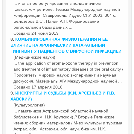
... и опыт ее регулирования в полиэтничном
Кавказском регионе. Тезисы Международной
научной
конференции. Ставрополь: Изд-во СГУ, 2003. 304 с.
Белозеров В.С., Панин А.Н. Формирование
региональной базы данных ...
Создано 24 июня 2019
8.
КОМБИНИРОВАННАЯ ФИЗИОТЕРАПИЯ И ЕЕ
ВЛИЯНИЕ НА ХРОНИЧЕСКИЙ КАТАРАЛЬНЫЙ
ГИНГИВИТ У ПАЦИЕНТОВ С ВИРУСНОЙ ИНФЕКЦИЕЙ
(Медицинские науки)
... the application of aroma-ozone therapy in prevention
and treatment of inflammatory diseases of the oral cavity /
Приоритеты мировой науки: эксперимент и научная
дискуссия. Материалы XIV Международной
научной
...
Создано 17 апреля 2018
9.
ИНСКРИПТЫ И СУДЬБЫ (К.И. АРСЕНЬЕВ И П.В.
ХАВСКИЙ)
(Культурология)
... памятников Астраханской областной
научной
библиотеки им. Н.К. Крупской) // Вторые Репинские
чтения: сборник материалов / М-во культуры и туризма
Астрах. обл., Астрахан. обл. науч. б-ка им. Н.К.