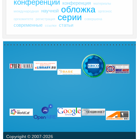
конференции
конференция
материалы
обложка
научной
международная
оргвзнос
серии
оргкомитете
регистрация
совершена
современные
статьи
ссылки
Copyrigiht © 2007-
2026