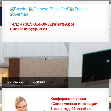
Тел.: +7(915)814-09-51(WhatsApp)
E-mail: info@p8n.ru
.
.
Вы здесь:
Главная
Конференция серии
«Современные инновации»
1 раз в год, 09 октября.