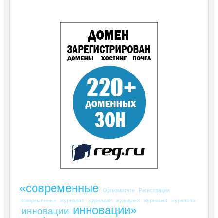
«современные
Оргкомитете
Регистрация
Современные
журнала1
журнала2
журнала3
журнала4
журнала5
инновации»
инновации