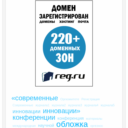
«современные
Оргкомитете
Регистрация
Современные
журнала1
журнала2
журнала3
журнала4
журнала5
инновации»
инновации
конференции
конференция
материалы
обложка
научной
международная
оргвзнос