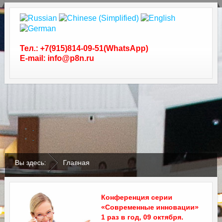
Тел.: +7(915)814-09-51(WhatsApp)
E-mail: info@p8n.ru
.
.
Вы здесь:
Главная
Конференция серии
«Современные инновации»
1 раз в год, 09 октября.