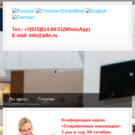
Тел.: +7(915)814-09-51(WhatsApp)
E-mail: info@p8n.ru
.
.
Вы здесь:
Главная
Конференция серии
«Современные инновации»
1 раз в год, 09 октября.