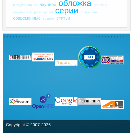
обложка
научной
международная
оргвзнос
серии
оргкомитете
регистрация
совершена
современные
статьи
ссылки
Copyrigiht © 2007-
2026