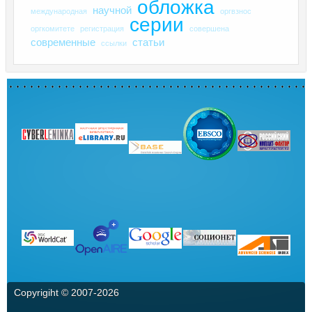
обложка
научной
международная
оргвзнос
серии
оргкомитете
регистрация
совершена
современные
статьи
ссылки
Copyrigiht © 2007-
2026