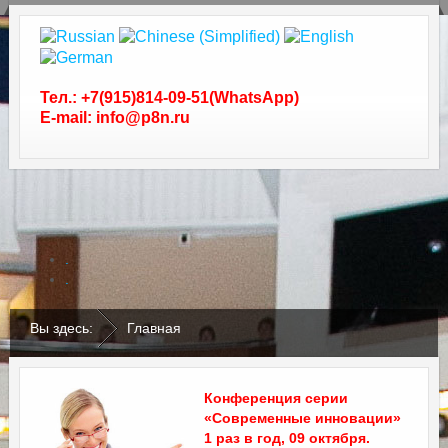
Тел.: +7(915)814-09-51(WhatsApp)
E-mail: info@p8n.ru
.
.
Вы здесь:
Главная
Конференция серии
«Современные инновации»
1 раз в год, 09 октября.