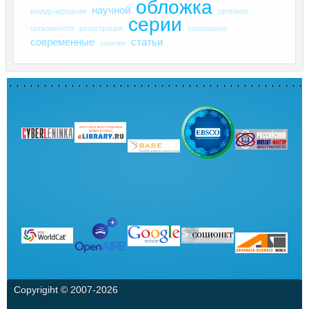
обложка
научной
международная
оргвзнос
серии
оргкомитете
регистрация
совершена
современные
статьи
ссылки
Copyrigiht © 2007-
2026