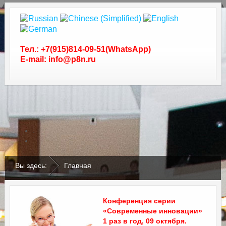
Тел.: +7(915)814-09-51(WhatsApp)
E-mail: info@p8n.ru
.
.
Вы здесь:
Главная
Конференция серии
«Современные инновации»
1 раз в год, 09 октября.