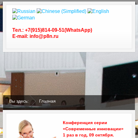
Тел.: +7(915)814-09-51(WhatsApp)
E-mail: info@p8n.ru
.
.
Вы здесь:
Главная
Конференция серии
«Современные инновации»
1 раз в год, 09 октября.