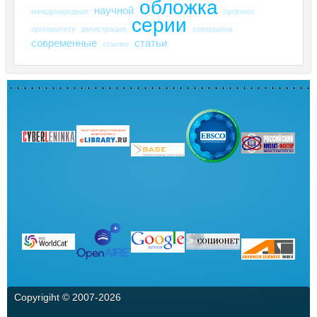
обложка
научной
международная
оргвзнос
серии
оргкомитете
регистрация
совершена
современные
статьи
ссылки
Copyrigiht © 2007-
2026