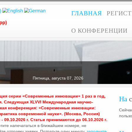
ГЛАВНАЯ
РЕГИС
pp)
О КОНФЕРЕНЦИИ
Пятница, августа 07, 2026
ия серии «Современные инновации» 1 раз в год,
На
с
я. Следующая XLVVI Международная научно-
ская конференция: «Современные инновации:
Сейчас
практика современной науки». (Москва, Россия)
польз
- 09.10.2026 г. Статьи принимаются до 06.10.2026 г.
отите напечататься в ближайшем номере, не
те отправку заявки. Потратьте одну минуту,
заполните