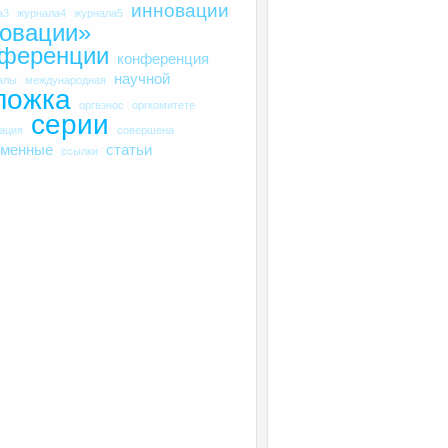
инновации
а3
журнала4
журнала5
овации»
нференции
конференция
научной
алы
международная
ложка
оргвзнос
оргкомитете
серии
рация
совершена
еменные
статьи
ссылки