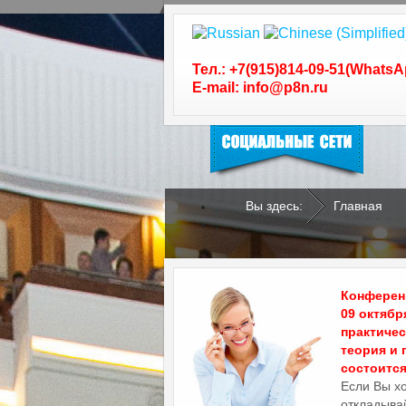
Следуйте за нами в
социальных сетях
Тел.: +7(915)814-09-51(WhatsA
E-mail: info@p8n.ru
Вы здесь:
Главная
.
.
Конференц
09 октябр
практиче
теория и 
состоится 
Если Вы х
откладывай