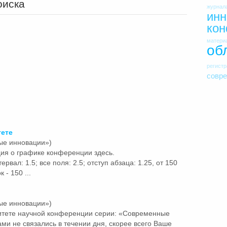
оиска
журнал
инн
ко
матери
об
регист
совр
тете
ые инновации»)
ия о графике конференции здесь.
ервал: 1.5; все поля: 2.5; отступ абзаца: 1.25, от 150
 - 150 ...
ые инновации»)
итете
научной конференции серии: «Современные
и не связались в течении дня, скорее всего Ваше