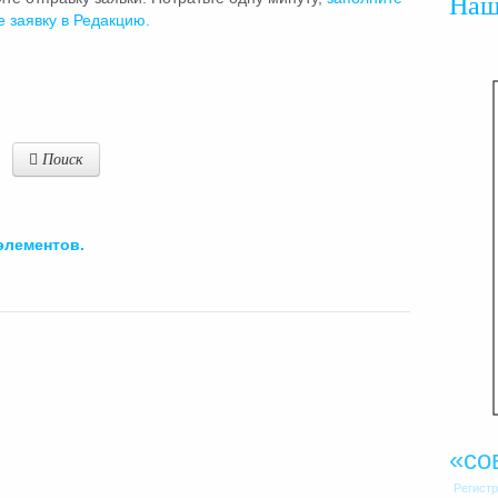
На
е заявку в Редакцию.
Поиск
элементов.
«со
Регист