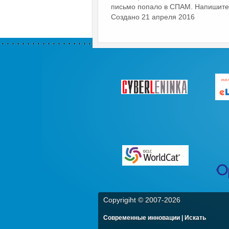
письмо попало в СПАМ. Напишите в
Создано 21 апреля 2016
Copyrigiht © 2007-
2026
Современные инновации | Искать