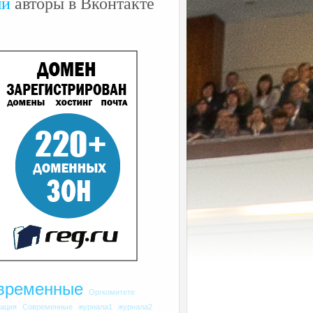
ши
авторы в Вконтакте
временные
Оргкомитете
рация
Современные
журнала1
журнала2