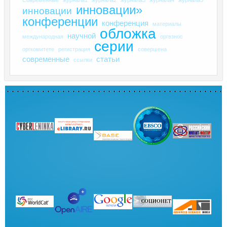
инновации»
инновации
конференции
конференция
материалы
обложка
научной
международная
оргвзнос
серии
оргкомитете
регистрация
совершена
современные
статьи
ссылки