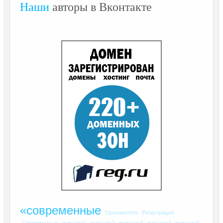
Наши
авторы в Вконтакте
«современные
Оргкомитете
Регистрация
Современные
журнала1
журнала2
журнала3
журнала4
журнала5