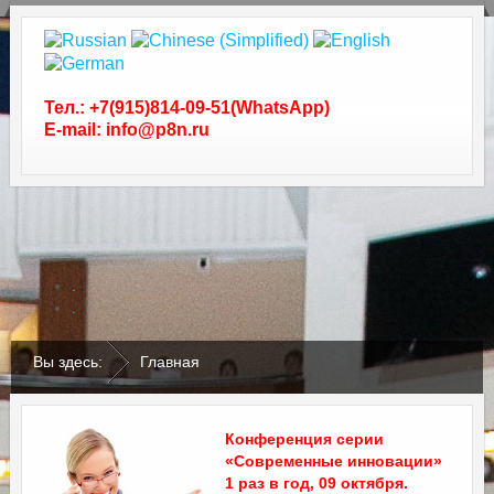
Тел.: +7(915)814-09-51(WhatsApp)
E-mail: info@p8n.ru
.
.
Вы здесь:
Главная
Конференция серии
«Современные инновации»
1 раз в год, 09 октября.