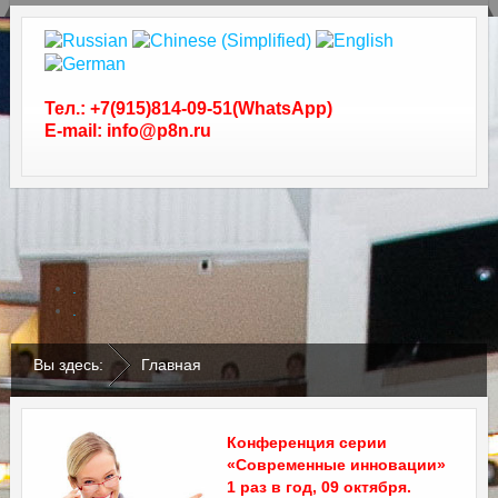
Тел.: +7(915)814-09-51(WhatsApp)
E-mail: info@p8n.ru
.
.
Вы здесь:
Главная
Конференция серии
«Современные инновации»
1 раз в год, 09 октября.