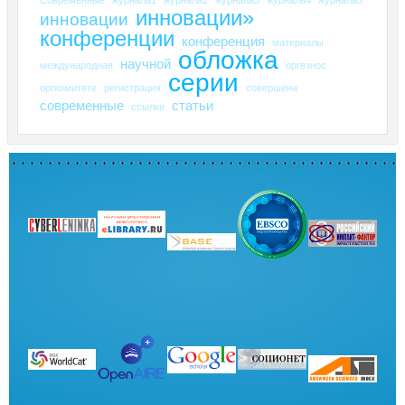
инновации»
инновации
конференции
конференция
материалы
обложка
научной
международная
оргвзнос
серии
оргкомитете
регистрация
совершена
современные
статьи
ссылки