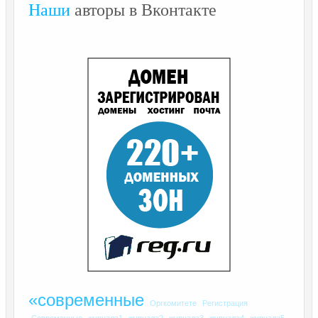
Наши
авторы в Вконтакте
«современные
Оргкомитете
Регистрация
Современные
журнала1
журнала2
журнала3
журнала4
журнала5