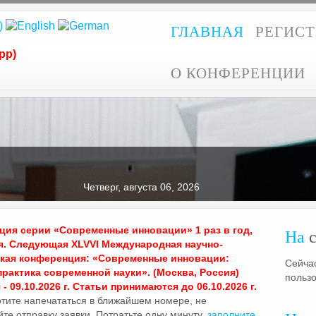
ГЛАВНАЯ
РЕГИС
pp)
О КОНФЕРЕНЦИИ
Четверг, августа 06, 2026
ия серии «Современные инновации» 1 раз в год,
На
с
я. Следующая XLVVI Международная научно-
ская конференция: «Современные инновации:
Сейчас
практика современной науки». (Москва, Россия)
польз
- 09.10.2026 г. Статьи принимаются до 06.10.2026 г.
отите напечататься в ближайшем номере, не
те отправку заявки. Потратьте одну минуту,
заполните