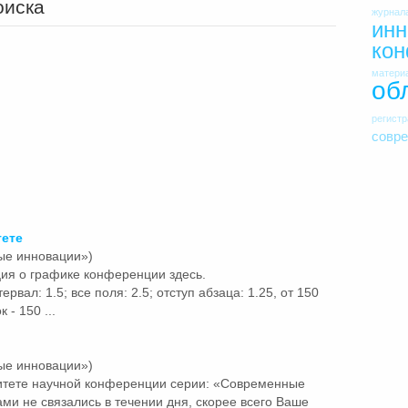
оиска
журнал
инн
ко
матери
об
регист
совр
тете
ые инновации»)
ия о графике конференции здесь.
ервал: 1.5; все поля: 2.5; отступ абзаца: 1.25, от 150
 - 150 ...
ые инновации»)
итете
научной конференции серии: «Современные
и не связались в течении дня, скорее всего Ваше