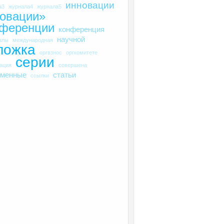
инновации
а3
журнала4
журнала5
овации»
нференции
конференция
научной
алы
международная
ложка
оргвзнос
оргкомитете
серии
рация
совершена
еменные
статьи
ссылки