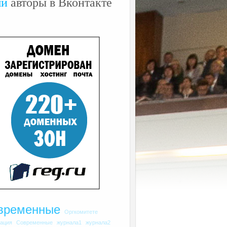
ши
авторы в Вконтакте
временные
Оргкомитете
рация
Современные
журнала1
журнала2