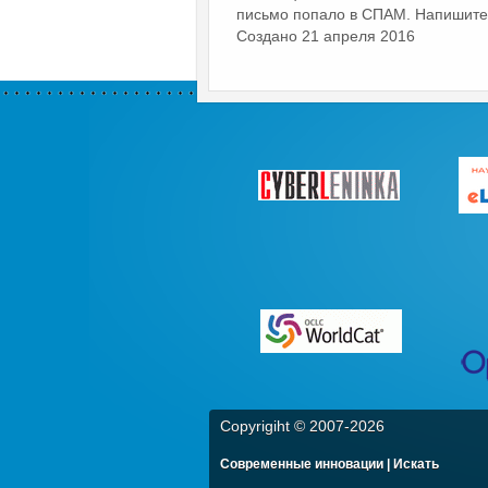
письмо попало в СПАМ. Напишите в
Создано 21 апреля 2016
Copyrigiht © 2007-
2026
Современные инновации | Искать