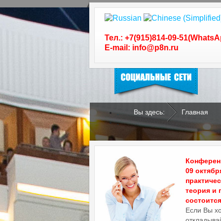
Следуйте за нами в
социальных сетях
Тел.: +7(915)814-09-51(WhatsA
E-mail: info@p8n.ru
Вы здесь:
Главная
.
.
Конференц
09 октябр
практиче
теория и 
состоится 
Если Вы х
откладывай