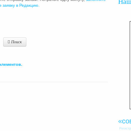
На
е заявку в Редакцию.
Поиск
элементов.
«со
Регист