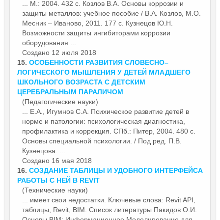
... М.: 2004. 432 с. Козлов В.А.
Основы
коррозии и
защиты металлов: учебное пособие / В.А. Козлов, М.О.
Месник – Иваново, 2011. 177 с. Кузнецов Ю.Н.
Возможности защиты ингибиторами коррозии
оборудования ...
Создано 12 июля 2018
15.
ОСОБЕННОСТИ РАЗВИТИЯ СЛОВЕСНО–
ЛОГИЧЕСКОГО МЫШЛЕНИЯ У ДЕТЕЙ МЛАДШЕГО
ШКОЛЬНОГО ВОЗРАСТА С ДЕТСКИМ
ЦЕРЕБРАЛЬНЫМ ПАРАЛИЧОМ
(Педагогические науки)
... Е.А., Игумнов С.А. Психическое развитие детей в
норме и патологии: психологическая диагностика,
профилактика и коррекция. СПб.: Питер, 2004. 480 с.
Основы
специальной психологии. / Под ред. П.В.
Кузнецова. ...
Создано 16 мая 2018
16.
СОЗДАНИЕ ТАБЛИЦЫ И УДОБНОГО ИНТЕРФЕЙСА
РАБОТЫ С НЕЙ В REVIT
(Технические науки)
... имеет свои недостатки. Ключевые слова: Revit API,
таблицы, Revit, BIM. Список литературы Пакидов О.И.
Основы
BIM: Информационное Моделирование для