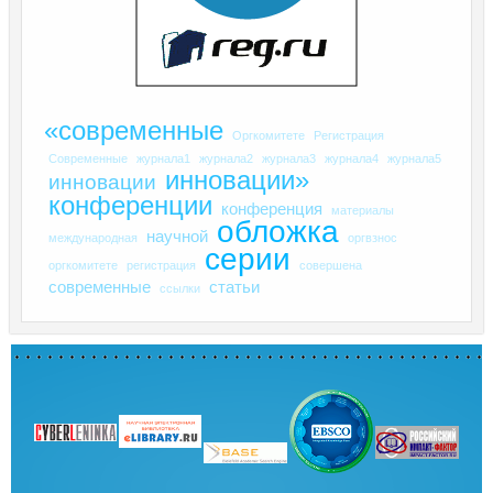
«современные
Оргкомитете
Регистрация
Современные
журнала1
журнала2
журнала3
журнала4
журнала5
инновации»
инновации
конференции
конференция
материалы
обложка
научной
международная
оргвзнос
серии
оргкомитете
регистрация
совершена
современные
статьи
ссылки