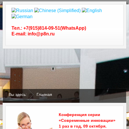
Тел.: +7(915)814-09-51(WhatsApp)
E-mail: info@p8n.ru
.
.
Вы здесь:
Главная
Конференция серии
«Современные инновации»
1 раз в год, 09 октября.