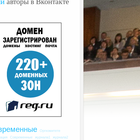
ши
авторы в Вконтакте
временные
Оргкомитете
рация
Современные
журнала1
журнала2