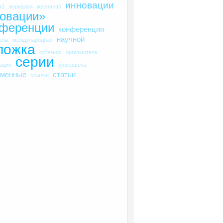
инновации
а3
журнала4
журнала5
овации»
нференции
конференция
научной
алы
международная
ложка
оргвзнос
оргкомитете
серии
рация
совершена
еменные
статьи
ссылки