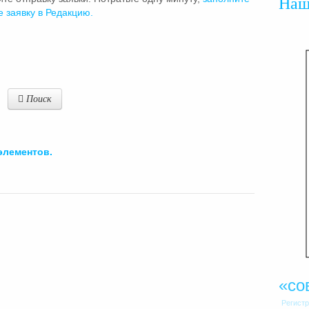
На
е заявку в Редакцию.
Поиск
элементов.
«со
Регист