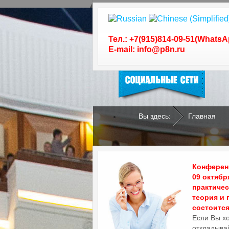
Следуйте за нами в
социальных сетях
Тел.: +7(915)814-09-51(WhatsA
E-mail: info@p8n.ru
Вы здесь:
Главная
.
.
Конференц
09 октябр
практиче
теория и 
состоится 
Если Вы х
откладывай