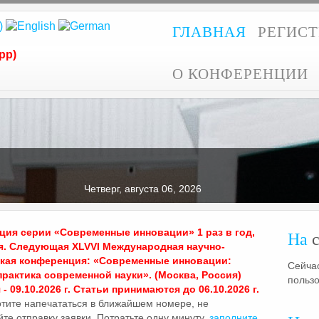
ГЛАВНАЯ
РЕГИС
pp)
О КОНФЕРЕНЦИИ
Четверг, августа 06, 2026
ия серии «Современные инновации» 1 раз в год,
На
с
я. Следующая XLVVI Международная научно-
ская конференция: «Современные инновации:
Сейчас
практика современной науки». (Москва, Россия)
польз
- 09.10.2026 г. Статьи принимаются до 06.10.2026 г.
отите напечататься в ближайшем номере, не
те отправку заявки. Потратьте одну минуту,
заполните