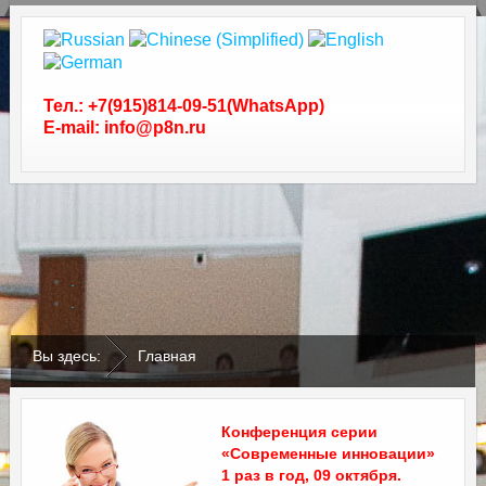
Тел.: +7(915)814-09-51(WhatsApp)
E-mail: info@p8n.ru
.
.
Вы здесь:
Главная
Конференция серии
«Современные инновации»
1 раз в год, 09 октября.