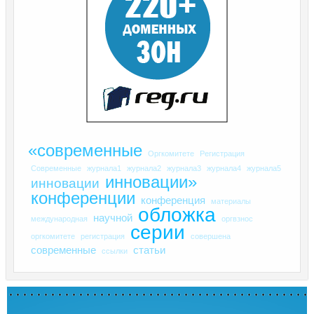
«современные
Оргкомитете
Регистрация
Современные
журнала1
журнала2
журнала3
журнала4
журнала5
инновации»
инновации
конференции
конференция
материалы
обложка
научной
международная
оргвзнос
серии
оргкомитете
регистрация
совершена
современные
статьи
ссылки