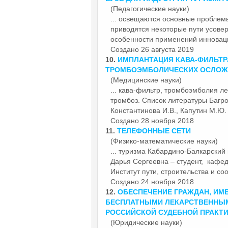
(Педагогические науки)
... освещаются основные проблемы
приводятся некоторые
пути
усовер
особенности применений инноваци
Создано 26 августа 2019
10.
ИМПЛАНТАЦИЯ КАВА-ФИЛЬТР
ТРОМБОЭМБОЛИЧЕСКИХ ОСЛОЖ
(Медицинские науки)
... кава-фильтр, тромбоэмболия л
тромбоз. Список литературы Багров
Константинова И.В., Ка
пути
н М.Ю.
Создано 28 ноября 2018
11.
ТЕЛЕФОННЫЕ СЕТИ
(Физико-математические науки)
... туризма Кабардино-Балкарский 
Дарья Сергеевна – студент, кафе
Институт
пути
, строительства и соо
Создано 24 ноября 2018
12.
ОБЕСПЕЧЕНИЕ ГРАЖДАН, ИМ
БЕСПЛАТНЫМИ ЛЕКАРСТВЕННЫМ
РОССИЙСКОЙ СУДЕБНОЙ ПРАКТ
(Юридические науки)