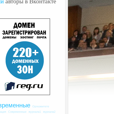
ши
авторы в Вконтакте
временные
Оргкомитете
рация
Современные
журнала1
журнала2