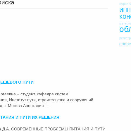
оиска
журнал
инн
ко
матери
об
регист
совр
ДЕШЕВОГО
ПУТИ
ергеевна – студент, кафедра систем
ния, Институт
пути
, строительства и сооружений
, г. Москва Аннотация: ...
ТАНИЯ И
ПУТИ
ИХ РЕШЕНИЯ
ренин Д.А. СОВРЕМЕННЫЕ ПРОБЛЕМЫ ПИТАНИЯ И
ПУТИ