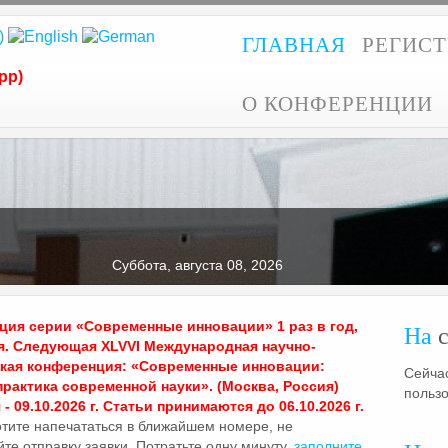
ГЛАВНАЯ
РЕГИС
pp)
О КОНФЕРЕНЦИИ
Суббота, августа 08, 2026
ия серии «Современные инновации» 1 раз в год,
На
с
я. Следующая XLVVI Международная научно-
ская конференция: «Современные инновации:
Сейчас
практика современной науки». (Москва, Россия)
польз
- 09.10.2026 г. Статьи принимаются до 06.10.2026 г.
отите напечататься в ближайшем номере, не
те отправку заявки. Потратьте одну минуту,
заполните