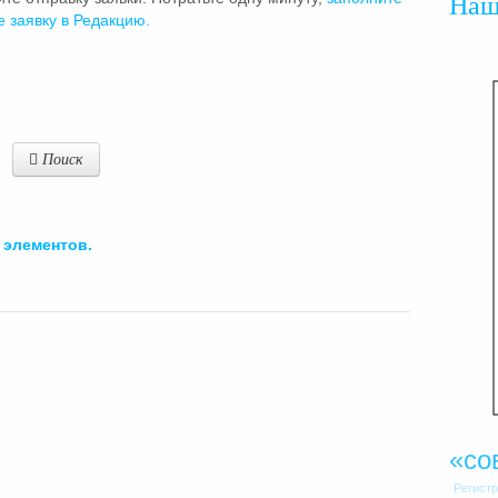
На
е заявку в Редакцию.
Поиск
элементов.
«со
Регист