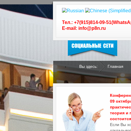
Следуйте за нами в
социальных сетях
Тел.: +7(915)814-09-51(WhatsA
E-mail: info@p8n.ru
Вы здесь:
Главная
.
.
Конференц
09 октябр
практиче
теория и 
состоится 
Если Вы х
откладывай