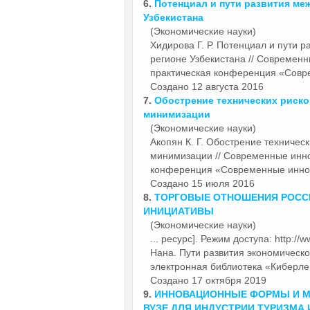
6.
Потенциал и
пути
развития меж
Узбекистана
(Экономические науки)
Хидирова Г. Р. Потенциал и
пути
ра
регионе Узбекистана // Современ
практическая конференция «Совре
Создано 12 августа 2016
7.
Обострение технических риск
минимизации
(Экономические науки)
Акопян К. Г. Обострение техничес
минимизации // Современные инно
конференция «Современные иннова
Создано 15 июля 2016
8.
ТОРГОВЫЕ ОТНОШЕНИЯ РОССИ
ИНИЦИАТИВЫ
(Экономические науки)
... ресурс]. Режим доступа: http:/
Нана.
Пути
развития экономическог
электронная библиотека «Киберлен
Создано 17 октября 2019
9.
ИННОВАЦИОННЫЕ ФОРМЫ И М
ВУЗЕ ДЛЯ ИНДУСТРИИ ТУРИЗМА