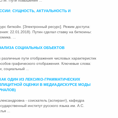
 О.М.
Пути
повышения ...
ССИИ: СУЩНОСТЬ, АКТУАЛЬНОСТЬ И
 Курс биткойн. [Электронный ресурс]. Режим доступа:
щения: 22.01.2018).
Пути
н сделал ставку на биткоины:
мика. ...
НАЛИЗА СОЦИАЛЬНЫХ ОБЪЕКТОВ
 и различные
пути
отображения числовых характеристик
собов графического отображения. Ключевые слова:
, социальный ...
АК ОДИН ИЗ ЛЕКСИКО-ГРАММАТИЧЕСКИХ
ПЛИЦИТНОЙ ОЦЕНКИ В МЕДИАДИСКУРСЕ МОДЫ
РНАЛОВ)
Александровна - соискатель (аспирант), кафедра
сударственный институт русского языка им. А.С.
ья ...