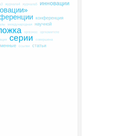
инновации
а3
журнала4
журнала5
овации»
нференции
конференция
научной
алы
международная
ложка
оргвзнос
оргкомитете
серии
рация
совершена
еменные
статьи
ссылки